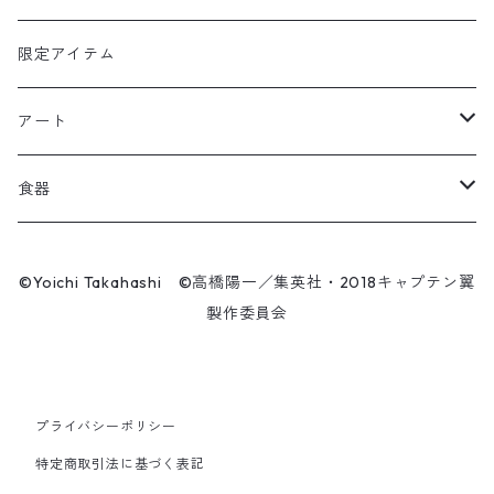
キャップ
ユニフォーム
カール・ハインツ・シュナイダー
カーシェード
POP UP PARADE
タオル
限定アイテム
Tシャツ
肖俊光
フォームローラー
アート
ソックス
飛翔
こけし
エアーアクリル
食器
マスク
王忠明
キーホルダー
スケートボード
九谷焼
©Yoichi Takahashi ©高橋陽一／集英社・2018キャプテン翼
ビーニー / キャップ
製作委員会
呉俊仁
ぬいぐるみ
キャンバスパネル
有田焼
時計
シンプラサート・ブンナーク
スマホリング
シューズ / サンダル
プライバシーポリシー
ファーラン・コンサワット
マスク
特定商取引法に基づく表記
パンツ