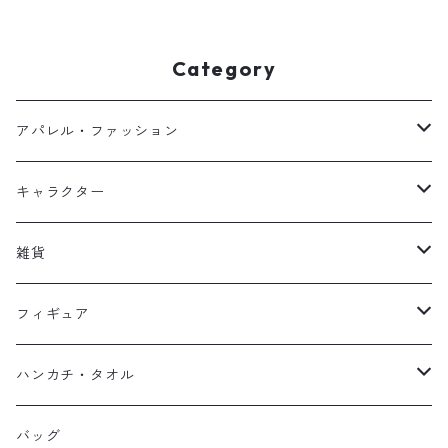
Category
アパレル・ファッション
キッズ
キャラクター
フーディー
大人
大空翼
雑貨
スウェット
フーディー
岬太郎
クッション
フィギュア
マスク
スウェット
若林源三
マグネット
HKDSTOY
ハンカチ・タオル
Tシャツ
シンガード
日向小次郎
缶バッジ
UDF
手ぬぐい
バッグ