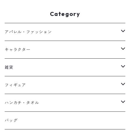
Category
アパレル・ファッション
キッズ
キャラクター
フーディー
大人
大空翼
雑貨
スウェット
フーディー
岬太郎
クッション
フィギュア
マスク
スウェット
若林源三
マグネット
HKDSTOY
ハンカチ・タオル
Tシャツ
シンガード
日向小次郎
缶バッジ
UDF
手ぬぐい
バッグ