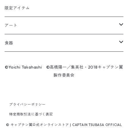
キャップ
ユニフォーム
カール・ハインツ・シュナイダー
カーシェード
POP UP PARADE
タオル
限定アイテム
Tシャツ
肖俊光
フォームローラー
アート
ソックス
飛翔
こけし
エアーアクリル
食器
マスク
王忠明
キーホルダー
スケートボード
九谷焼
©Yoichi Takahashi ©高橋陽一／集英社・2018キャプテン翼
ビーニー / キャップ
製作委員会
呉俊仁
ぬいぐるみ
キャンバスパネル
有田焼
時計
シンプラサート・ブンナーク
スマホリング
シューズ / サンダル
プライバシーポリシー
ファーラン・コンサワット
マスク
特定商取引法に基づく表記
パンツ
© キャプテン翼公式オンラインストア | CAPTAIN TSUBASA OFFICIAL