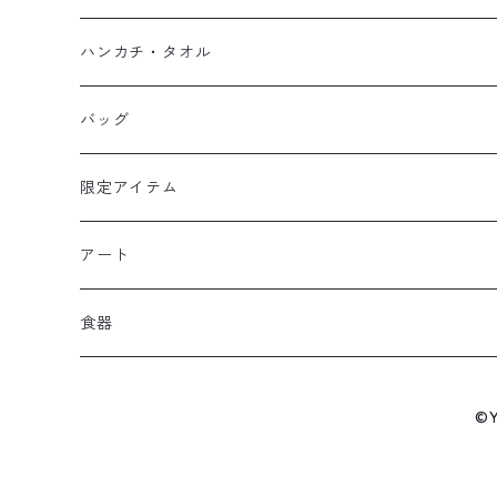
マスク
スウェット
若林源三
マグネット
HKDSTOY
ハンカチ・タオル
Tシャツ
シンガード
日向小次郎
缶バッジ
UDF
手ぬぐい
バッグ
キャップ
ユニフォーム
カール・ハインツ・シュナイダー
カーシェード
POP UP PARADE
タオル
限定アイテム
Tシャツ
肖俊光
フォームローラー
アート
ソックス
飛翔
こけし
エアーアクリル
食器
マスク
王忠明
キーホルダー
スケートボード
九谷焼
©
ビーニー / キャップ
呉俊仁
ぬいぐるみ
キャンバスパネル
有田焼
時計