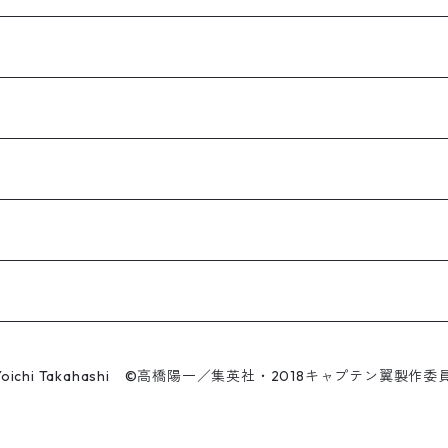
Yoichi Takahashi ©高橋陽一／集英社・2018キャプテン翼製作委