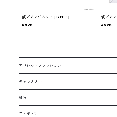
額プチマグネット [TYPE F]
額プチマグ
¥990
¥990
アパレル・ファッション
キッズ
キャラクター
フーディー
大人
大空翼
雑貨
スウェット
フーディー
岬太郎
クッション
フィギュア