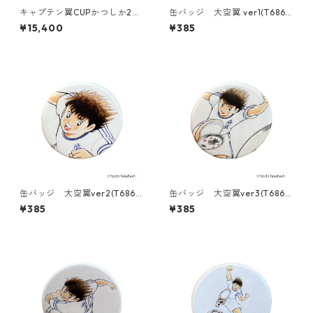
キャプテン翼CUPかつしか20
缶バッジ 大空翼 ver1(T686-
26 ＜明和FC ゴールキーパー
045)
¥15,400
¥385
＞（G621-944）
缶バッジ 大空翼ver2(T686-
缶バッジ 大空翼ver3(T686-
045)
045)
¥385
¥385