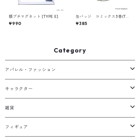
額プチマグネット [TYPE E]
缶バッジ コミックス3巻(T68
6-045)
¥990
¥385
Category
アパレル・ファッション
キッズ
キャラクター
フーディー
大人
大空翼
雑貨
スウェット
フーディー
岬太郎
クッション
フィギュア