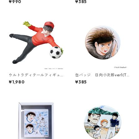
¥990
¥385
ウルトラディテールフィギュ
缶バッジ 日向小次郎ver1(T6
ア No.710 UDF キャプテン翼
86-045)
¥1,980
¥385
シリーズ2 [若林源三]