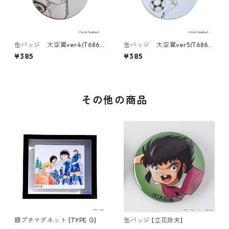
缶バッジ 大空翼ver4(T686-
缶バッジ 大空翼ver5(T686-
045)
045)
¥385
¥385
その他の商品
額プチマグネット [TYPE G]
缶バッジ [立花政夫]