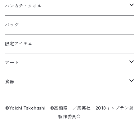
マスク
スウェット
若林源三
マグネット
HKDSTOY
ハンカチ・タオル
Tシャツ
シンガード
日向小次郎
缶バッジ
UDF
手ぬぐい
バッグ
キャップ
ユニフォーム
カール・ハインツ・シュナイダー
カーシェード
POP UP PARADE
タオル
限定アイテム
Tシャツ
肖俊光
フォームローラー
アート
ソックス
飛翔
こけし
エアーアクリル
食器
マスク
王忠明
キーホルダー
スケートボード
九谷焼
©Yoichi Takahashi ©高橋陽一／集英社・2018キャプテン翼
ビーニー / キャップ
製作委員会
呉俊仁
ぬいぐるみ
キャンバスパネル
有田焼
時計
シンプラサート・ブンナーク
スマホリング