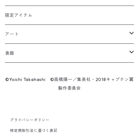
キャップ
ユニフォーム
カール・ハインツ・シュナイダー
カーシェード
POP UP PARADE
タオル
限定アイテム
Tシャツ
肖俊光
フォームローラー
アート
ソックス
飛翔
こけし
エアーアクリル
食器
マスク
王忠明
キーホルダー
スケートボード
九谷焼
©Yoichi Takahashi ©高橋陽一／集英社・2018キャプテン翼
ビーニー / キャップ
製作委員会
呉俊仁
ぬいぐるみ
キャンバスパネル
有田焼
時計
シンプラサート・ブンナーク
スマホリング
シューズ / サンダル
プライバシーポリシー
ファーラン・コンサワット
マスク
特定商取引法に基づく表記
パンツ