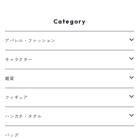
Category
アパレル・ファッション
キッズ
キャラクター
フーディー
大人
大空翼
雑貨
スウェット
フーディー
岬太郎
クッション
フィギュア
マスク
スウェット
若林源三
マグネット
HKDSTOY
ハンカチ・タオル
Tシャツ
シンガード
日向小次郎
缶バッジ
UDF
手ぬぐい
バッグ