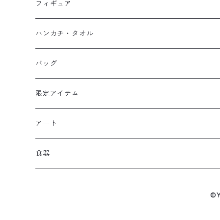
フーディー
岬太郎
クッション
フィギュア
マスク
スウェット
若林源三
マグネット
HKDSTOY
ハンカチ・タオル
Tシャツ
シンガード
日向小次郎
缶バッジ
UDF
手ぬぐい
バッグ
キャップ
ユニフォーム
カール・ハインツ・シュナイダー
カーシェード
POP UP PARADE
タオル
限定アイテム
Tシャツ
肖俊光
フォームローラー
アート
ソックス
飛翔
こけし
エアーアクリル
食器
マスク
王忠明
キーホルダー
スケートボード
九谷焼
©
ビーニー / キャップ
呉俊仁
ぬいぐるみ
キャンバスパネル
有田焼