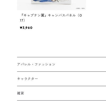
『キャプテン翼』キャンバスパネル（0
17）
¥3,960
アパレル・ファッション
キッズ
キャラクター
フーディー
大人
大空翼
雑貨
スウェット