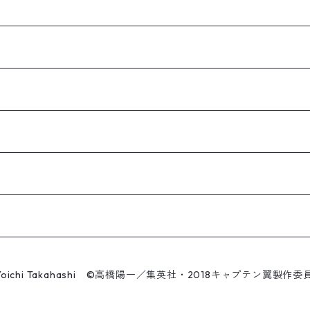
Yoichi Takahashi ©高橋陽一／集英社・2018キャプテン翼製作委