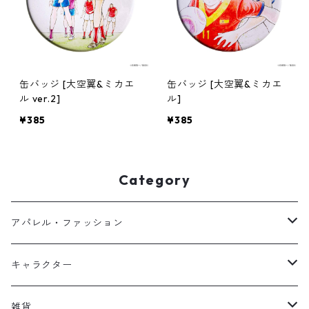
缶バッジ [大空翼&ミカエ
缶バッジ [大空翼&ミカエ
ル ver.2]
ル]
¥385
¥385
Category
アパレル・ファッション
キッズ
キャラクター
フーディー
大人
大空翼
雑貨