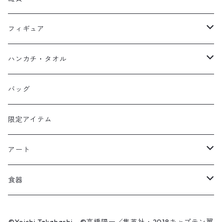
スウェット
フーディー
岬太郎
クッション
フィギュア
マスク
スウェット
若林源三
マグネット
HKDSTOY
ハンカチ・タオル
Tシャツ
シンガード
日向小次郎
缶バッジ
UDF
手ぬぐい
バッグ
キャップ
ユニフォーム
カール・ハインツ・シュナイダー
カーシェード
POP UP PARADE
タオル
限定アイテム
Tシャツ
肖俊光
フォームローラー
アート
ソックス
飛翔
こけし
エアーアクリル
食器
マスク
王忠明
キーホルダー
スケートボード
九谷焼