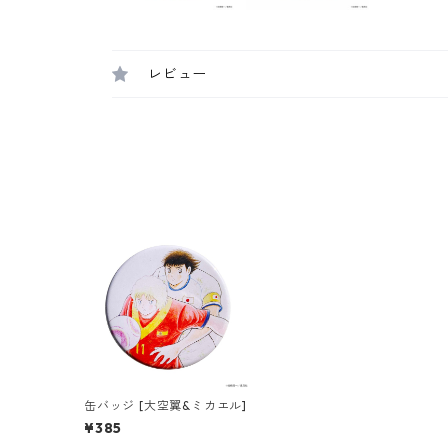
レビュー
缶バッジ [大空翼&ミカエル]
¥385