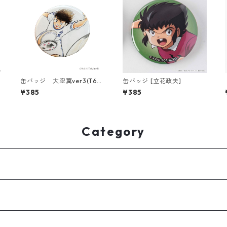
缶バッジ 大空翼ver3(T686
缶バッジ [立花政夫]
-045)
¥385
¥385
Category