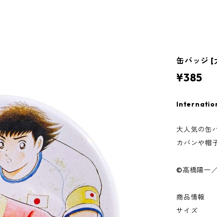
缶バッジ 
¥385
Internatio
大人気の缶
カバンや帽
©高橋陽一
商品情報
サイズ