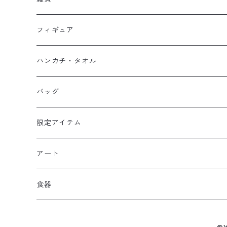
スウェット
フーディー
岬太郎
クッション
フィギュア
マスク
スウェット
若林源三
マグネット
HKDSTOY
ハンカチ・タオル
Tシャツ
シンガード
日向小次郎
缶バッジ
UDF
手ぬぐい
バッグ
キャップ
ユニフォーム
カール・ハインツ・シュナイダー
カーシェード
POP UP PARADE
タオル
限定アイテム
Tシャツ
肖俊光
フォームローラー
アート
ソックス
飛翔
こけし
エアーアクリル
食器
マスク
王忠明
キーホルダー
スケートボード
九谷焼