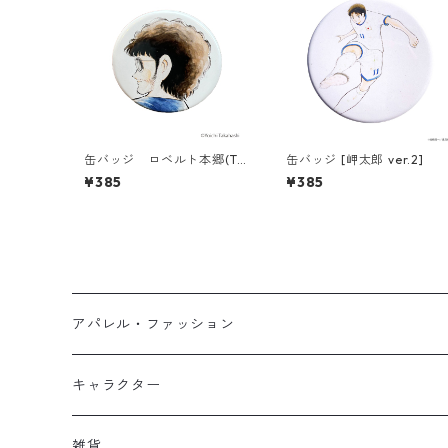
缶バッジ ロベルト本郷(T6
缶バッジ [岬太郎 ver.2]
86-045)
¥385
¥385
アパレル・ファッション
キッズ
キャラクター
フーディー
大人
大空翼
雑貨