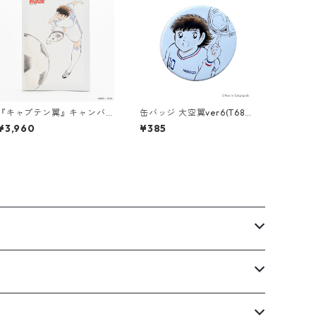
『キャプテン翼』キャンバ
缶バッジ 大空翼ver6(T686-
スパネル（007）
045)
¥3,960
¥385