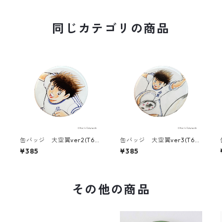
同じカテゴリの商品
缶バッジ 大空翼ver2(T686
缶バッジ 大空翼ver3(T686
-045)
-045)
¥385
¥385
その他の商品