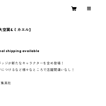
[大空翼&ミカエル]
nal shipping available
バッジが新たなキャラクターを含め登場！
子につけるなど様々なところで活躍間違いなし！
／集英社