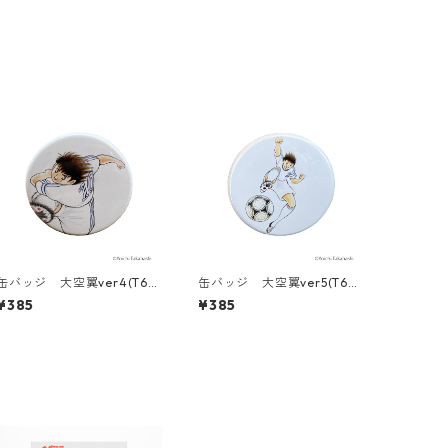
缶バッジ 大空翼ver4(T68
缶バッジ 大空翼ver5(T686
6-045)
-045)
¥385
¥385