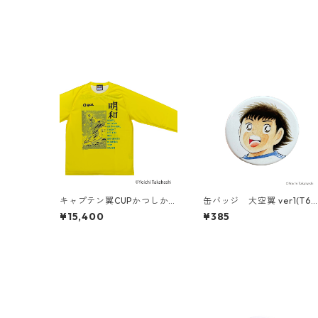
キャプテン翼CUPかつしか2
缶バッジ 大空翼 ver1(T68
026 ＜明和FC ゴールキー
6-045)
¥15,400
¥385
パー＞（G621-944）