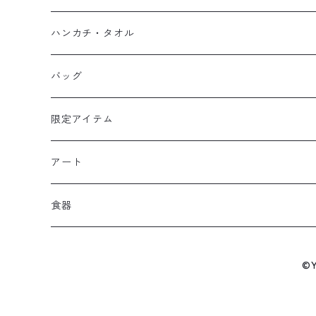
マスク
スウェット
若林源三
マグネット
HKDSTOY
ハンカチ・タオル
Tシャツ
シンガード
日向小次郎
缶バッジ
UDF
手ぬぐい
バッグ
キャップ
ユニフォーム
カール・ハインツ・シュナイダー
カーシェード
POP UP PARADE
タオル
限定アイテム
Tシャツ
肖俊光
フォームローラー
アート
ソックス
飛翔
こけし
エアーアクリル
食器
マスク
王忠明
キーホルダー
スケートボード
九谷焼
©
ビーニー / キャップ
呉俊仁
ぬいぐるみ
キャンバスパネル
有田焼
時計