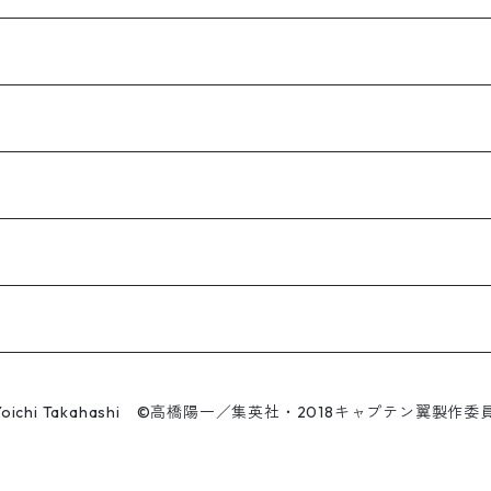
Yoichi Takahashi ©高橋陽一／集英社・2018キャプテン翼製作委