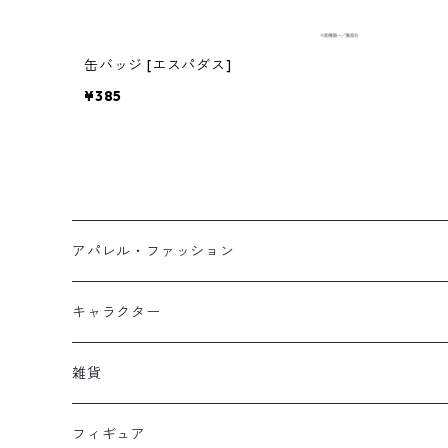
缶バッジ [エスパダス]
¥385
アパレル・ファッション
キッズ
キャラクター
フーディー
大人
大空翼
雑貨
スウェット
フーディー
岬太郎
クッション
フィギュア