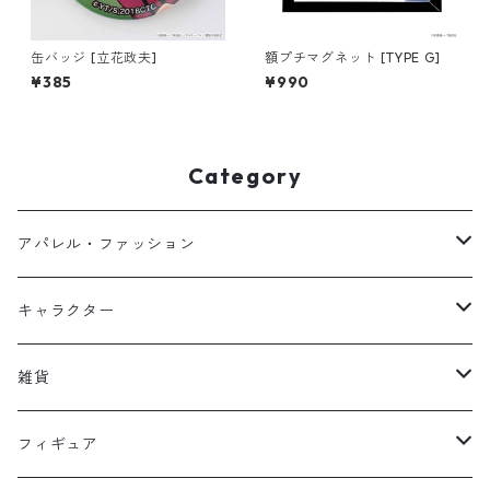
缶バッジ [立花政夫]
額プチマグネット [TYPE G]
¥385
¥990
Category
アパレル・ファッション
キッズ
キャラクター
フーディー
大人
大空翼
雑貨
スウェット
フーディー
岬太郎
クッション
フィギュア