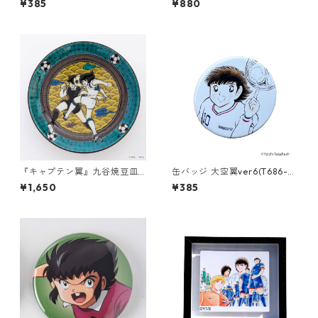
¥385
¥880
『キャプテン翼』九谷焼豆皿
缶バッジ 大空翼ver6(T686-0
[吉田屋画風]
45)
¥1,650
¥385