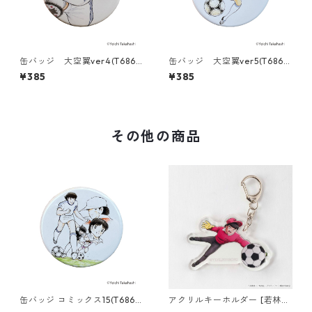
缶バッジ 大空翼ver4(T686-
缶バッジ 大空翼ver5(T686-
045)
045)
¥385
¥385
その他の商品
缶バッジ コミックス15(T686-
アクリルキーホルダー [若林源
045)
三]