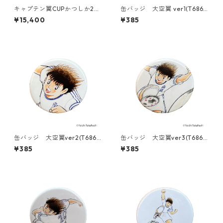
キャプテン翼CUPかつしか20
缶バッジ 大空翼 ver1(T686-
26 ＜明和FC ゴールキーパー
045)
¥15,400
¥385
＞（G621-944）
缶バッジ 大空翼ver2(T686-
缶バッジ 大空翼ver3(T686-
045)
045)
¥385
¥385