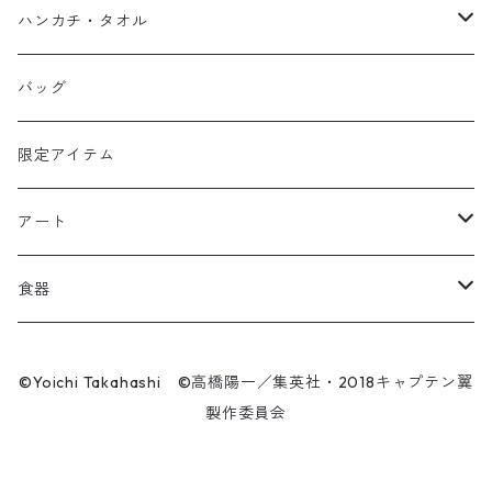
マスク
スウェット
若林源三
マグネット
HKDSTOY
ハンカチ・タオル
Tシャツ
シンガード
日向小次郎
缶バッジ
UDF
手ぬぐい
バッグ
キャップ
ユニフォーム
カール・ハインツ・シュナイダー
カーシェード
POP UP PARADE
タオル
限定アイテム
Tシャツ
肖俊光
フォームローラー
アート
ソックス
飛翔
こけし
エアーアクリル
食器
マスク
王忠明
キーホルダー
スケートボード
九谷焼
©Yoichi Takahashi ©高橋陽一／集英社・2018キャプテン翼
ビーニー / キャップ
製作委員会
呉俊仁
ぬいぐるみ
キャンバスパネル
有田焼
時計
シンプラサート・ブンナーク
スマホリング