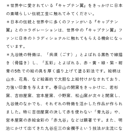
＊世界中に愛されている『キャプテン翼』をきっかけに日本
の素晴らしい伝統工芸に触れてみてください。
＊日本の伝統と世界中に多くのファンがいる『キャプテン
翼』とのコラボレーションは、世界中の『キャプテン翼』フ
ァンに日本のトラディショナルに触れてもらえる機会になっ
ています。
＊九谷焼の特徴は、「呉須（ごす）」とよばれる黒色で線描
き（骨描き）し、「五彩」とよばれる、赤・黄・緑・紫・紺
青の5色での絵の具を厚く盛り上げて塗る彩法です。絵柄は
山水、花鳥、など絵画的で大胆な上絵付けがなされており、
力強い印象を与えます。春日山の開窯をきっかけに、若杉
窯、吉田屋窯、宮本屋窯、小野窯、松山窯が次々と開窯し、
九谷焼のなかでも、それぞれの特徴を活かした作品が作られ
ました。特に吉田屋窯の決して赤を使わない「青九谷」や、
宮本屋窯の赤絵金彩の「赤九谷」などは顕著です。また、明
治にかけて出てきた九谷庄三の金襴手という技法が主流にな