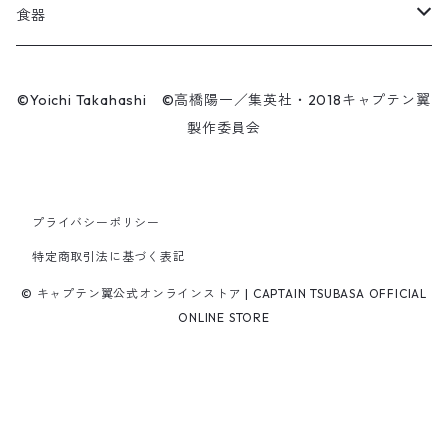
飛翔
こけし
エアーアクリル
食器
マスク
王忠明
キーホルダー
スケートボード
九谷焼
©Yoichi Takahashi ©高橋陽一／集英社・2018キャプテン翼
ビーニー / キャップ
製作委員会
呉俊仁
ぬいぐるみ
キャンバスパネル
有田焼
時計
シンプラサート・ブンナーク
スマホリング
シューズ / サンダル
プライバシーポリシー
ファーラン・コンサワット
マスク
特定商取引法に基づく表記
パンツ
© キャプテン翼公式オンラインストア | CAPTAIN TSUBASA OFFICIAL
サークーン・コンサワット
ONLINE STORE
チャナ・コンサワット
若島津健