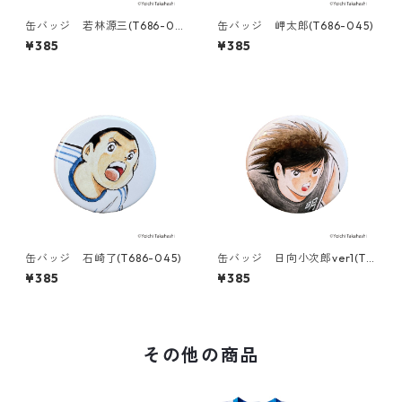
缶バッジ 若林源三(T686-04
缶バッジ 岬太郎(T686-045)
5)
¥385
¥385
缶バッジ 石崎了(T686-045)
缶バッジ 日向小次郎ver1(T6
86-045)
¥385
¥385
その他の商品