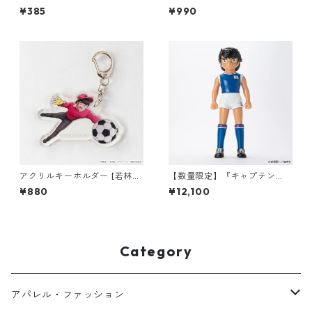
045)
¥385
¥990
アクリルキーホルダー [若林源
【数量限定】『キャプテン
三]
翼』ソフビコレクション 日向
¥880
¥12,100
小次郎「国際Jr.ユース大会日
本代表ユニフォーム（AWAY）
Ver.」
Category
アパレル・ファッション