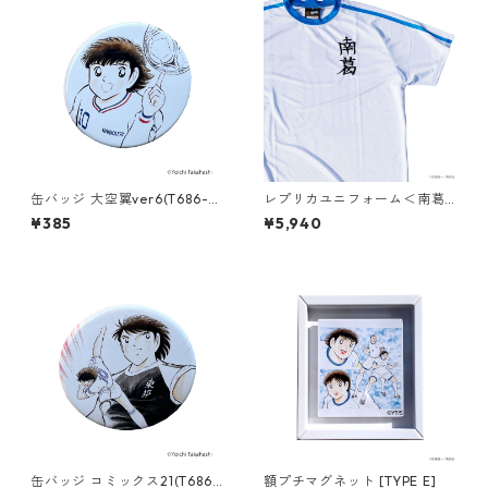
缶バッジ 大空翼ver6(T686-0
レプリカユニフォーム＜南葛0
45)
01＞
¥385
¥5,940
缶バッジ コミックス21(T686-
額プチマグネット [TYPE E]