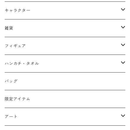
キッズ
キャラクター
フーディー
大人
大空翼
雑貨
スウェット
フーディー
岬太郎
クッション
フィギュア
マスク
スウェット
若林源三
マグネット
HKDSTOY
ハンカチ・タオル
Tシャツ
シンガード
日向小次郎
缶バッジ
UDF
手ぬぐい
バッグ
キャップ
ユニフォーム
カール・ハインツ・シュナイダー
カーシェード
POP UP PARADE
タオル
限定アイテム
Tシャツ
肖俊光
フォームローラー
アート
ソックス