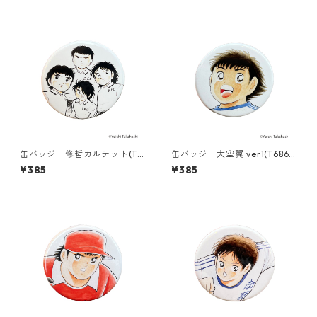
缶バッジ 修哲カルテット(T6
缶バッジ 大空翼 ver1(T686-
86-045)
045)
¥385
¥385