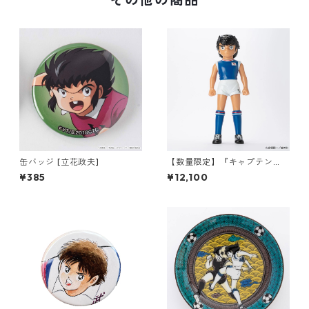
缶バッジ [立花政夫]
【数量限定】『キャプテン
翼』ソフビコレクション 日向
¥385
¥12,100
小次郎「国際Jr.ユース大会日
本代表ユニフォーム（AWAY）
Ver.」