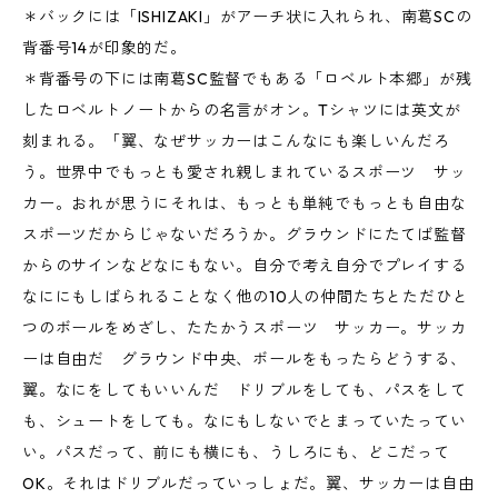
＊バックには「ISHIZAKI」がアーチ状に入れられ、南葛SCの
背番号14が印象的だ。
＊背番号の下には南葛SC監督でもある「ロベルト本郷」が残
したロベルトノートからの名言がオン。Tシャツには英文が
刻まれる。「翼、なぜサッカーはこんなにも楽しいんだろ
う。世界中でもっとも愛され親しまれているスポーツ サッ
カー。おれが思うにそれは、もっとも単純でもっとも自由な
スポーツだからじゃないだろうか。グラウンドにたてば監督
からのサインなどなにもない。自分で考え自分でプレイする
なににもしばられることなく他の10人の仲間たちとただひと
つのボールをめざし、たたかうスポーツ サッカー。サッカ
ーは自由だ グラウンド中央、ボールをもったらどうする、
翼。なにをしてもいいんだ ドリブルをしても、パスをして
も、シュートをしても。なにもしないでとまっていたってい
い。パスだって、前にも横にも、うしろにも、どこだって
OK。それはドリブルだっていっしょだ。翼、サッカーは自由