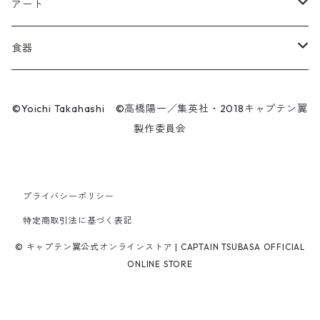
肖俊光
フォームローラー
アート
ソックス
飛翔
こけし
エアーアクリル
食器
マスク
王忠明
キーホルダー
スケートボード
九谷焼
©Yoichi Takahashi ©高橋陽一／集英社・2018キャプテン翼
ビーニー / キャップ
製作委員会
呉俊仁
ぬいぐるみ
キャンバスパネル
有田焼
時計
シンプラサート・ブンナーク
スマホリング
シューズ / サンダル
プライバシーポリシー
ファーラン・コンサワット
マスク
特定商取引法に基づく表記
パンツ
© キャプテン翼公式オンラインストア | CAPTAIN TSUBASA OFFICIAL
サークーン・コンサワット
ONLINE STORE
チャナ・コンサワット