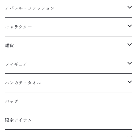
アパレル・ファッション
キッズ
キャラクター
フーディー
大人
大空翼
雑貨
スウェット
フーディー
岬太郎
クッション
フィギュア
マスク
スウェット
若林源三
マグネット
HKDSTOY
ハンカチ・タオル
Tシャツ
シンガード
日向小次郎
缶バッジ
UDF
手ぬぐい
バッグ
キャップ
ユニフォーム
カール・ハインツ・シュナイダー
カーシェード
POP UP PARADE
タオル
限定アイテム
Tシャツ