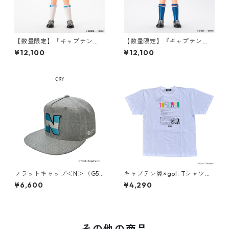
【数量限定】『キャプテン
【数量限定】『キャプテン
翼』ソフビコレクション 石崎
翼』ソフビコレクション 石崎
¥12,100
¥12,100
了「南葛SCユニフォーム（ブ
了「国際Jr.ユース大会日本代
ルー）Ver.」
表ユニフォーム（AWAY） Ve
r.」
フラットキャップ＜N＞（G58
キャプテン翼×gol. Tシャツ
3-801）
【TORIKAGO】(G492-478)
¥6,600
¥4,290
その他の商品