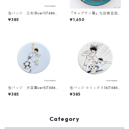
缶バッジ 三杉淳ver1(T686-
『キャプテン翼』九谷焼豆皿
045)
[吉田屋画風]
¥385
¥1,650
缶バッジ 大空翼ver5(T686-
缶バッジ コミックス16(T686-
045)
045)
¥385
¥385
Category