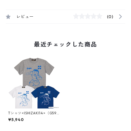
レビュー
(0)
最近チェックした商品
Tシャツ<ISHIZAKI14>（G592
-037）
¥5,940