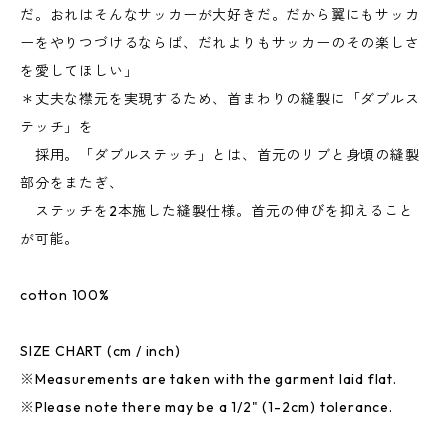
だ。おれはそんなサッカーが大好きだ。だから翼にもサッカ
ーをやりつづけるならば、だれよりもサッカーのその楽しさ
を愛してほしい」
＊丈夫な襟元を実現するため、首まわりの縫製に「ダブルス
テッチ」を
採用。「ダブルステッチ」とは、首元のリブと身頃の縫製
部分をまたぎ、
ステッチを2本施した縫製仕様。首元の伸びを抑えること
が可能。
cotton 100%
SIZE CHART (cm / inch)
※Measurements are taken with the garment laid flat.
※Please note there may be a 1/2" (1-2cm) tolerance.