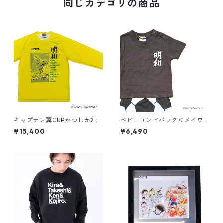
同じカテゴリの商品
キャプテン翼CUPかつしか20
ベビーコンビパック＜メイワ
26 ＜明和FC ゴールキーパー
＞（G572-244）
¥15,400
¥6,490
＞（G621-944）