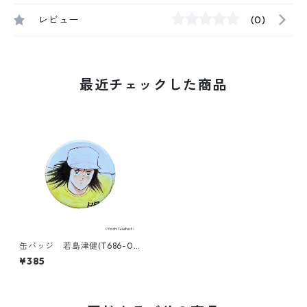
レビュー
(0)
最近チェックした商品
缶バッジ 若島津健(T686-04
5)
¥385