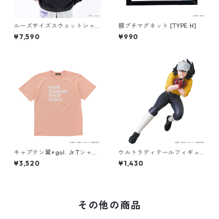
ルーズサイズスウェットシャ
額プチマグネット [TYPE H]
ツ<MEIWA4>
¥7,590
¥990
キャプテン翼×gol. Jr.Tシャツ
ウルトラディテールフィギュ
[メイワ4]
ア No.627 UDF キャプテン翼
¥3,520
¥1,430
[若島津健]
その他の商品