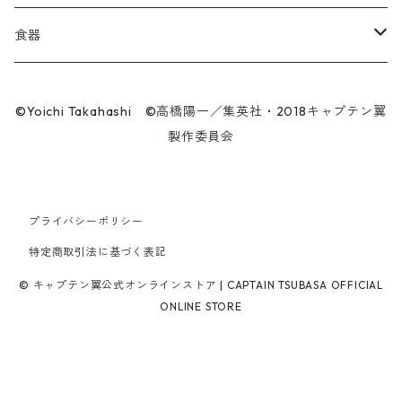
ソックス
飛翔
こけし
エアーアクリル
食器
マスク
王忠明
キーホルダー
スケートボード
九谷焼
©Yoichi Takahashi ©高橋陽一／集英社・2018キャプテン翼
ビーニー / キャップ
製作委員会
呉俊仁
ぬいぐるみ
キャンバスパネル
有田焼
時計
シンプラサート・ブンナーク
スマホリング
シューズ / サンダル
プライバシーポリシー
ファーラン・コンサワット
マスク
特定商取引法に基づく表記
パンツ
© キャプテン翼公式オンラインストア | CAPTAIN TSUBASA OFFICIAL
サークーン・コンサワット
ONLINE STORE
チャナ・コンサワット