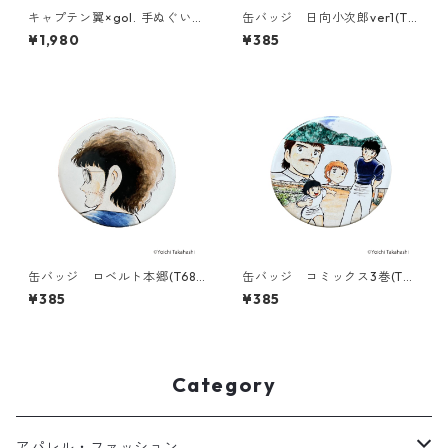
キャプテン翼×gol. 手ぬぐい
缶バッジ 日向小次郎ver1(T6
[総柄]
86-045)
¥1,980
¥385
缶バッジ ロベルト本郷(T686
缶バッジ コミックス3巻(T68
-045)
6-045)
¥385
¥385
Category
アパレル・ファッション