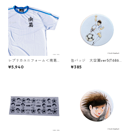
レプリカユニフォーム＜南葛0
缶バッジ 大空翼ver5(T686-
01＞
045)
¥5,940
¥385