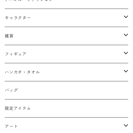
キッズ
キャラクター
フーディー
大人
大空翼
雑貨
スウェット
フーディー
岬太郎
クッション
フィギュア
マスク
スウェット
若林源三
マグネット
HKDSTOY
ハンカチ・タオル
Tシャツ
シンガード
日向小次郎
缶バッジ
UDF
手ぬぐい
バッグ
キャップ
ユニフォーム
カール・ハインツ・シュナイダー
カーシェード
POP UP PARADE
タオル
限定アイテム
Tシャツ
肖俊光
フォームローラー
アート