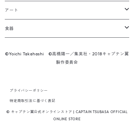
Tシャツ
肖俊光
フォームローラー
アート
ソックス
飛翔
こけし
エアーアクリル
食器
マスク
王忠明
キーホルダー
スケートボード
九谷焼
©Yoichi Takahashi ©高橋陽一／集英社・2018キャプテン翼
ビーニー / キャップ
製作委員会
呉俊仁
ぬいぐるみ
キャンバスパネル
有田焼
時計
シンプラサート・ブンナーク
スマホリング
シューズ / サンダル
プライバシーポリシー
ファーラン・コンサワット
マスク
特定商取引法に基づく表記
パンツ
© キャプテン翼公式オンラインストア | CAPTAIN TSUBASA OFFICIAL
サークーン・コンサワット
ONLINE STORE