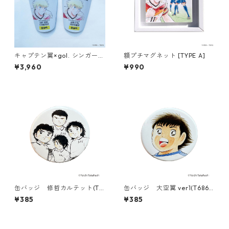
キャプテン翼×gol. シンガード
額プチマグネット [TYPE A]
1.0 [TYPE E （カール・ハイン
¥3,960
¥990
ツ・シュナイダー）]
缶バッジ 修哲カルテット(T6
缶バッジ 大空翼 ver1(T686-
86-045)
045)
¥385
¥385