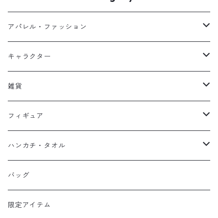
アパレル・ファッション
キッズ
キャラクター
フーディー
大人
大空翼
雑貨
スウェット
フーディー
岬太郎
クッション
フィギュア
マスク
スウェット
若林源三
マグネット
HKDSTOY
ハンカチ・タオル
Tシャツ
シンガード
日向小次郎
缶バッジ
UDF
手ぬぐい
バッグ
キャップ
ユニフォーム
カール・ハインツ・シュナイダー
カーシェード
POP UP PARADE
タオル
限定アイテム