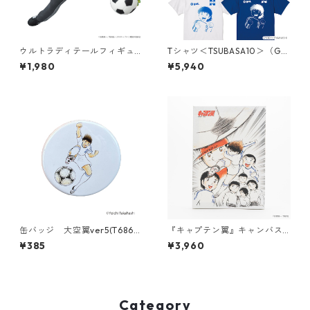
ウルトラディテールフィギュ
Tシャツ＜TSUBASA10＞（G5
ア No.710 UDF キャプテン翼
92-035）
¥1,980
¥5,940
シリーズ2 [若林源三]
缶バッジ 大空翼ver5(T686-
『キャプテン翼』キャンバス
045)
パネル（014）
¥385
¥3,960
Category