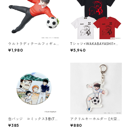
ウルトラディテールフィギュ
Tシャツ<WAKABAYASHI1>
ア No.710 UDF キャプテン翼
（G592-038）
¥1,980
¥5,940
シリーズ2 [若林源三]
缶バッジ コミックス3巻(T68
アクリルキーホルダー [大空
6-045)
翼]
¥385
¥880