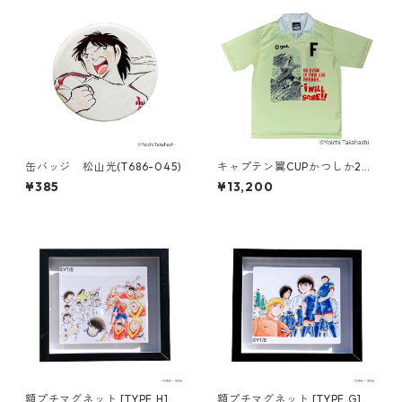
缶バッジ 松山光(T686-045)
キャプテン翼CUPかつしか20
26 ＜ふらのFC フィールドプ
¥385
¥13,200
レイヤー＞（G622-945）
額プチマグネット [TYPE H]
額プチマグネット [TYPE G]