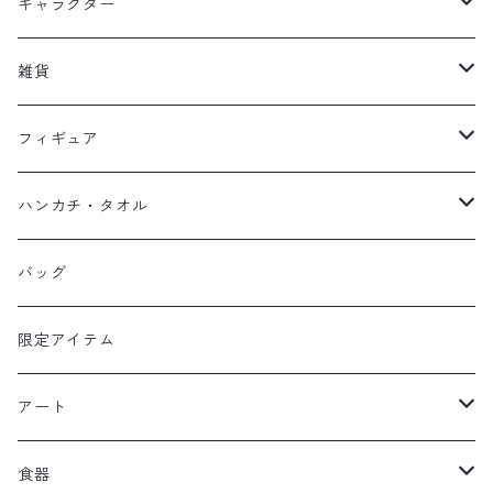
キッズ
キャラクター
フーディー
大人
大空翼
雑貨
スウェット
フーディー
岬太郎
クッション
フィギュア
マスク
スウェット
若林源三
マグネット
HKDSTOY
ハンカチ・タオル
Tシャツ
シンガード
日向小次郎
缶バッジ
UDF
手ぬぐい
バッグ
キャップ
ユニフォーム
カール・ハインツ・シュナイダー
カーシェード
POP UP PARADE
タオル
限定アイテム
Tシャツ
肖俊光
フォームローラー
アート
ソックス
飛翔
こけし
エアーアクリル
食器