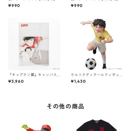
¥990
¥990
『キャプテン翼』キャンバス
ウルトラディテールフィギュ
パネル（026）
ア No.626 UDF キャプテン翼
¥3,960
¥1,430
[松山光]
その他の商品