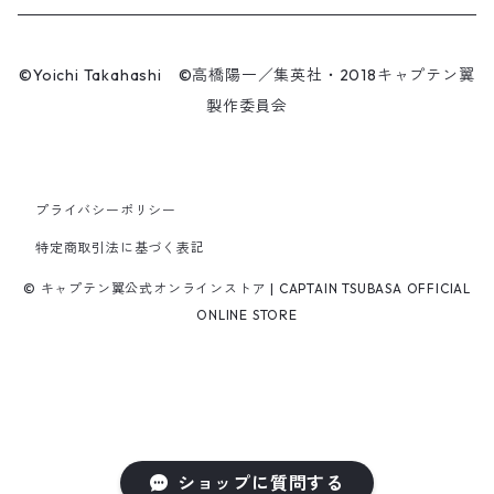
マスク
王忠明
キーホルダー
スケートボード
九谷焼
©Yoichi Takahashi ©高橋陽一／集英社・2018キャプテン翼
ビーニー / キャップ
製作委員会
呉俊仁
ぬいぐるみ
キャンバスパネル
有田焼
時計
シンプラサート・ブンナーク
スマホリング
シューズ / サンダル
プライバシーポリシー
ファーラン・コンサワット
マスク
特定商取引法に基づく表記
パンツ
© キャプテン翼公式オンラインストア | CAPTAIN TSUBASA OFFICIAL
サークーン・コンサワット
ONLINE STORE
チャナ・コンサワット
若島津健
ショップに質問する