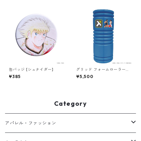
缶バッジ [シュナイダー]
グリッド フォームローラー
『キャプテン翼』コラボモデ
¥385
¥5,500
ル
Category
アパレル・ファッション