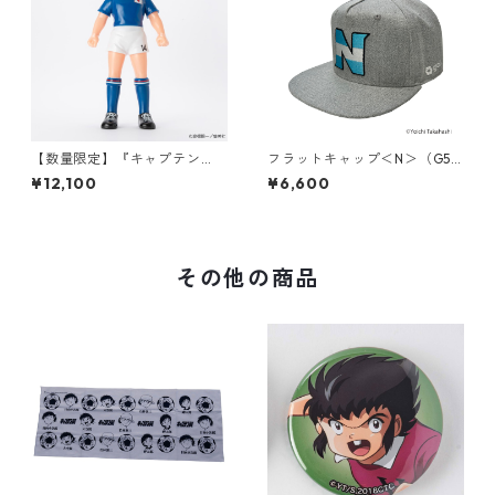
【数量限定】『キャプテン
フラットキャップ＜N＞（G58
翼』ソフビコレクション 石崎
3-801）
¥12,100
¥6,600
了「国際Jr.ユース大会日本代
表ユニフォーム（AWAY） Ve
r.」
その他の商品