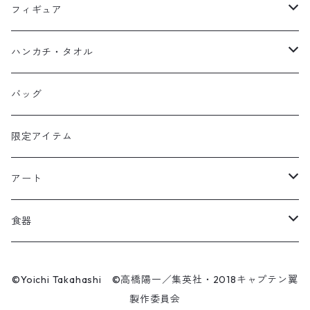
スウェット
フーディー
岬太郎
クッション
フィギュア
マスク
スウェット
若林源三
マグネット
HKDSTOY
ハンカチ・タオル
Tシャツ
シンガード
日向小次郎
缶バッジ
UDF
手ぬぐい
バッグ
キャップ
ユニフォーム
カール・ハインツ・シュナイダー
カーシェード
POP UP PARADE
タオル
限定アイテム
Tシャツ
肖俊光
フォームローラー
アート
ソックス
飛翔
こけし
エアーアクリル
食器
マスク
王忠明
キーホルダー
スケートボード
九谷焼
©Yoichi Takahashi ©高橋陽一／集英社・2018キャプテン翼
ビーニー / キャップ
製作委員会
呉俊仁
ぬいぐるみ
キャンバスパネル
有田焼