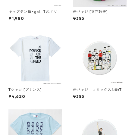
キャプテン翼×gol. 手ぬぐい
缶バッジ [立花政夫]
[総柄]
¥1,980
¥385
Tシャツ [プリンス]
缶バッジ コミックス4巻(T68
6-045)
¥4,620
¥385