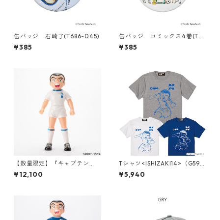
缶バッジ 石崎了(T686-045)
缶バッジ コミックス4巻(T68
6-045)
¥385
¥385
【数量限定】『キャプテン
Tシャツ<ISHIZAKI14>（G592
翼』ソフビコレクション 石崎
-037）
¥12,100
¥5,940
了「南葛SCユニフォーム（ブ
ルー）Ver.」