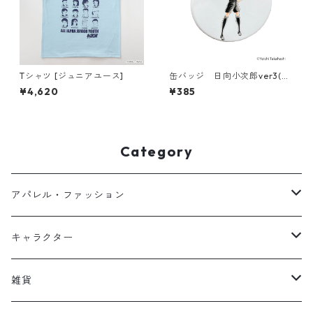
Tシャツ [ジュニアユース]
缶バッジ 日向小次郎ver3(T6
86-045)
¥4,620
¥385
Category
アパレル・ファッション
キッズ
キャラクター
フーディー
大人
大空翼
雑貨