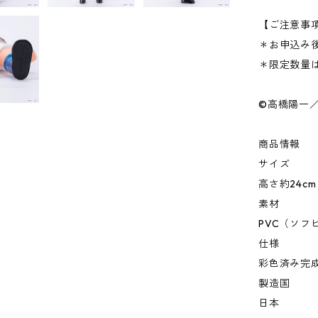
【ご注意事
＊お申込み
＊限定数量
©高橋陽一
商品情報
サイズ
高さ約24cm
素材
PVC（ソフ
仕様
彩色済み完
製造国
日本