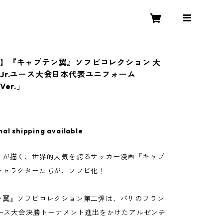
】『キャプテン翼』ソフビコレクション 大
Jr.ユース大会日本代表ユニフォーム
Ver.」
0
nal shipping available
生が描く、世界的人気を誇るサッカー漫画『キャプ
キャラクターたちが、ソフビ化！
ン翼』ソフビコレクション第二弾は、パリのフラン
ユース大会決勝トーナメント進出をかけたアルゼンチ