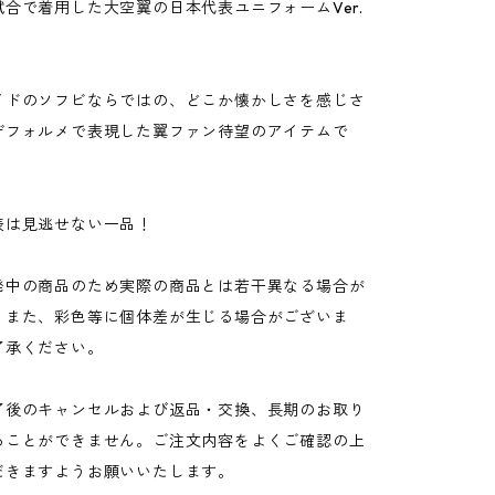
合で着用した大空翼の日本代表ユニフォームVer.
！
イドのソフビならではの、どこか懐かしさを感じさ
デフォルメで表現した翼ファン待望のアイテムで
表は見逃せない一品！
発中の商品のため実際の商品とは若干異なる場合が
。また、彩色等に個体差が生じる場合がございま
了承ください。
了後のキャンセルおよび返品・交換、長期のお取り
ることができません。ご注文内容をよくご確認の上
だきますようお願いいたします。