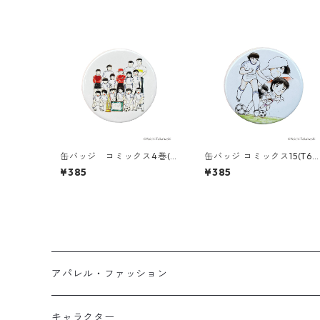
缶バッジ コミックス4巻(T
缶バッジ コミックス15(T68
686-045)
-045)
¥385
¥385
アパレル・ファッション
キッズ
キャラクター