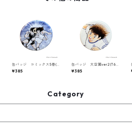
6
缶バッジ コミックス5巻(T
缶バッジ 大空翼ver2(T686
686-045)
-045)
¥385
¥385
Category