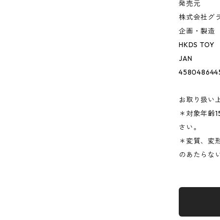
発売元
株式会社グ
企画・製造
HKDS TOY
JAN
458048644
お取り扱い
＊対象年齢
さい。
＊変質、変
のあたらな