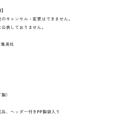
項】
後のキャンセル・変更はできません。
は公表しておりません。
／集英社
ビ製）
成品、ヘッダー付きPP製袋入り