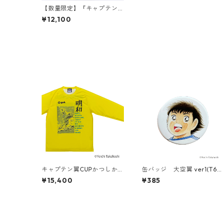
【数量限定】『キャプテン
翼』ソフビコレクション 大
¥12,100
空翼「国際Jr.ユース大会日
本代表ユニフォーム（AWA
Y）Ver.」
キャプテン翼CUPかつしか2
缶バッジ 大空翼 ver1(T68
026 ＜明和FC ゴールキー
6-045)
¥15,400
¥385
パー＞（G621-944）