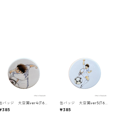
缶バッジ 大空翼ver4(T68
缶バッジ 大空翼ver5(T686
6-045)
-045)
¥385
¥385