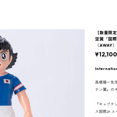
【数量限定
空翼「国際
（AWAY）
¥12,10
Internatio
高橋陽一先
テン翼』の
『キャプテ
ス国際Jr.