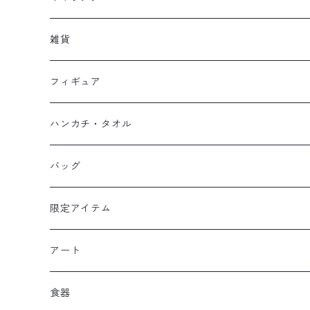
フーディー
大人
大空翼
雑貨
スウェット
フーディー
岬太郎
クッション
フィギュア
マスク
スウェット
若林源三
マグネット
HKDSTOY
ハンカチ・タオル
Tシャツ
シンガード
日向小次郎
缶バッジ
UDF
手ぬぐい
バッグ
キャップ
ユニフォーム
カール・ハインツ・シュナイダー
カーシェード
POP UP PARADE
タオル
限定アイテム
Tシャツ
肖俊光
フォームローラー
アート
ソックス
飛翔
こけし
エアーアクリル
食器