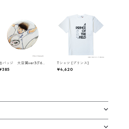
缶バッジ 大空翼ver3(T686
Tシャツ [プリンス]
-045)
¥385
¥4,620