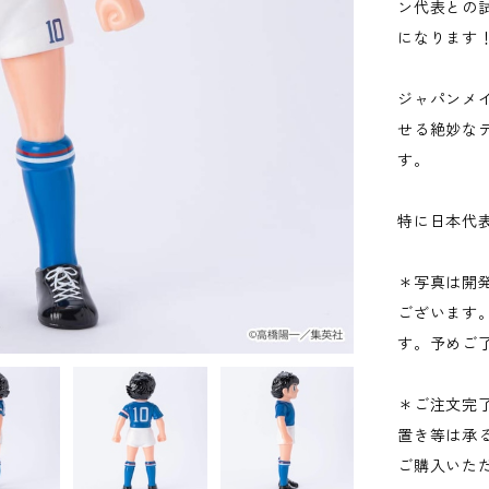
ン代表との試
になります
ジャパンメ
せる絶妙な
す。
特に日本代
＊写真は開
ございます
す。予めご
＊ご注文完
置き等は承
ご購入いた