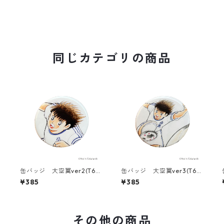
同じカテゴリの商品
缶バッジ 大空翼ver2(T686
缶バッジ 大空翼ver3(T686
-045)
-045)
¥385
¥385
その他の商品