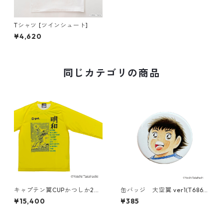
Tシャツ [ツインシュート]
¥4,620
同じカテゴリの商品
キャプテン翼CUPかつしか20
缶バッジ 大空翼 ver1(T686-
26 ＜明和FC ゴールキーパー
045)
¥15,400
¥385
＞（G621-944）