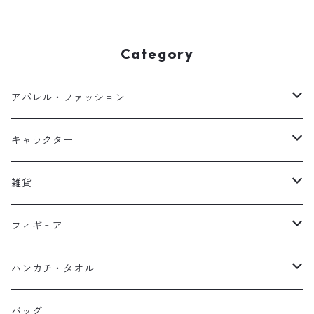
Category
アパレル・ファッション
キッズ
キャラクター
フーディー
大人
大空翼
雑貨
スウェット
フーディー
岬太郎
クッション
フィギュア
マスク
スウェット
若林源三
マグネット
HKDSTOY
ハンカチ・タオル
Tシャツ
シンガード
日向小次郎
缶バッジ
UDF
手ぬぐい
バッグ