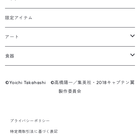
キャップ
ユニフォーム
カール・ハインツ・シュナイダー
カーシェード
POP UP PARADE
タオル
限定アイテム
Tシャツ
肖俊光
フォームローラー
アート
ソックス
飛翔
こけし
エアーアクリル
食器
マスク
王忠明
キーホルダー
スケートボード
九谷焼
©Yoichi Takahashi ©高橋陽一／集英社・2018キャプテン翼
ビーニー / キャップ
製作委員会
呉俊仁
ぬいぐるみ
キャンバスパネル
有田焼
時計
シンプラサート・ブンナーク
スマホリング
シューズ / サンダル
プライバシーポリシー
ファーラン・コンサワット
マスク
特定商取引法に基づく表記
パンツ