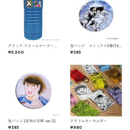
グリッド フォームローラー
缶バッジ コミックス5巻(T68
『キャプテン翼』コラボモデ
6-045)
¥5,500
¥385
ル
缶バッジ [日向小次郎 ver.2]
アクリルキーホルダー
¥385
¥880