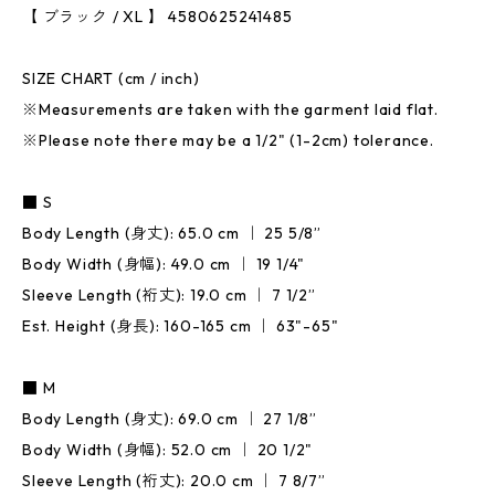
【 ブラック / XL 】 4580625241485
SIZE CHART (cm / inch)
※Measurements are taken with the garment laid flat.
※Please note there may be a 1/2" (1-2cm) tolerance.
■ S
Body Length (身丈): 65.0 cm ｜ 25 5/8”
Body Width (身幅): 49.0 cm ｜ 19 1/4"
Sleeve Length (裄丈): 19.0 cm ｜ 7 1/2”
Est. Height (身長): 160-165 cm ｜ 63"-65"
■ M
Body Length (身丈): 69.0 cm ｜ 27 1/8”
Body Width (身幅): 52.0 cm ｜ 20 1/2"
Sleeve Length (裄丈): 20.0 cm ｜ 7 8/7”