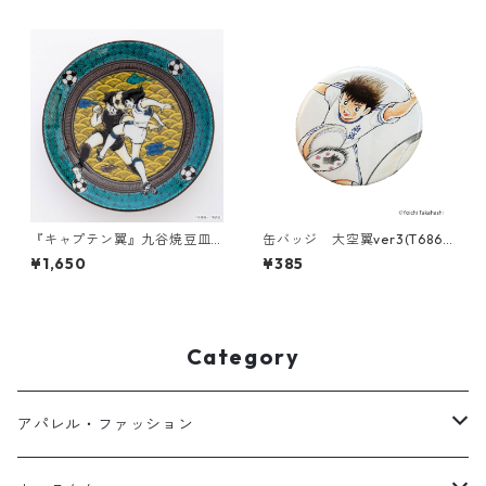
『キャプテン翼』九谷焼豆皿
缶バッジ 大空翼ver3(T686-
[吉田屋画風]
045)
¥1,650
¥385
Category
アパレル・ファッション