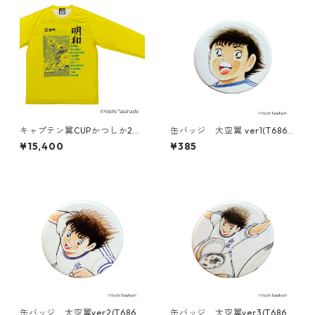
キャプテン翼CUPかつしか20
缶バッジ 大空翼 ver1(T686-
26 ＜明和FC ゴールキーパー
045)
¥15,400
¥385
＞（G621-944）
缶バッジ 大空翼ver2(T686-
缶バッジ 大空翼ver3(T686-