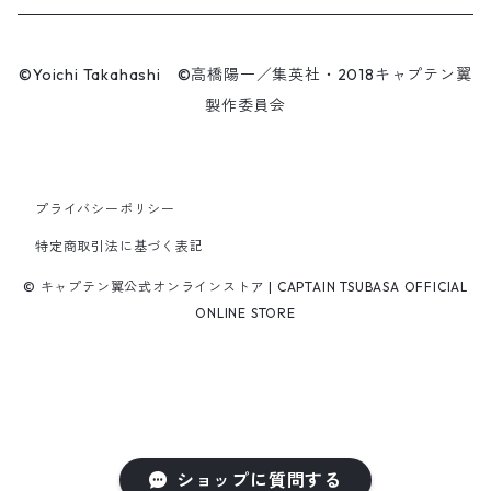
マスク
王忠明
キーホルダー
スケートボード
九谷焼
©Yoichi Takahashi ©高橋陽一／集英社・2018キャプテン翼
ビーニー / キャップ
製作委員会
呉俊仁
ぬいぐるみ
キャンバスパネル
有田焼
時計
シンプラサート・ブンナーク
スマホリング
シューズ / サンダル
プライバシーポリシー
ファーラン・コンサワット
マスク
特定商取引法に基づく表記
パンツ
© キャプテン翼公式オンラインストア | CAPTAIN TSUBASA OFFICIAL
サークーン・コンサワット
ONLINE STORE
チャナ・コンサワット
若島津健
ショップに質問する