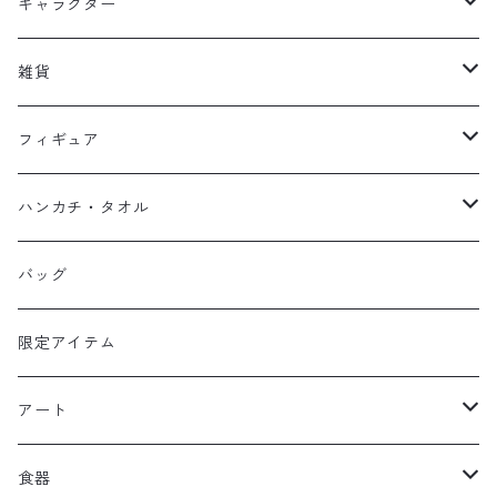
キッズ
キャラクター
フーディー
大人
大空翼
雑貨
スウェット
フーディー
岬太郎
クッション
フィギュア
マスク
スウェット
若林源三
マグネット
HKDSTOY
ハンカチ・タオル
Tシャツ
シンガード
日向小次郎
缶バッジ
UDF
手ぬぐい
バッグ
キャップ
ユニフォーム
カール・ハインツ・シュナイダー
カーシェード
POP UP PARADE
タオル
限定アイテム
Tシャツ
肖俊光
フォームローラー
アート
ソックス
飛翔
こけし
エアーアクリル
食器