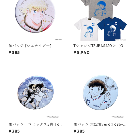
缶バッジ [シュナイダー]
Tシャツ＜TSUBASA10＞（G5
92-035）
¥385
¥5,940
缶バッジ コミックス5巻(T68
缶バッジ 大空翼ver6(T686-0
6-045)
45)
¥385
¥385